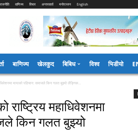
राजनीति
वाणिज्य
विचार
अन्तरवार्ता
मनोरञ्जन
English
्ता
बाणिज्य
खेलकुद
बिबिध
विश्व
भिडीयो
E
धिवेशनमा मायाको पहिचान: समाजले किन गलत बुझ्यो लैङ्गिक...
 राष्ट्रिय महाधिवेशनमा
ले किन गलत बुझ्यो