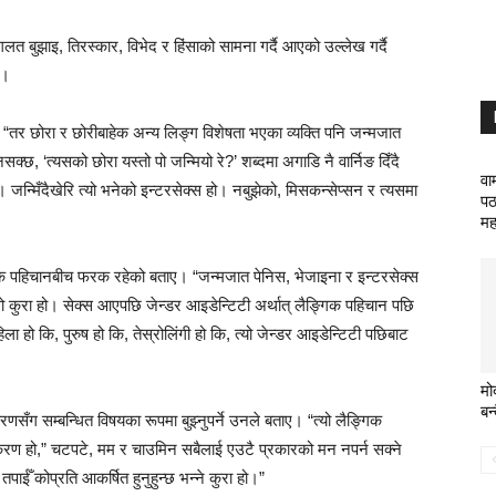
 बुझाइ, तिरस्कार, विभेद र हिंसाको सामना गर्दै आएको उल्लेख गर्दै
े।
े, “तर छोरा र छोरीबाहेक अन्य लिङ्ग विशेषता भएका व्यक्ति पनि जन्मजात
सक्छ, ‘त्यसको छोरा यस्तो पो जन्मियो रे?’ शब्दमा अगाडि नै वार्निङ दिँदै
वा
छ। जन्मिँदैखेरि त्यो भनेको इन्टरसेक्स हो। नबुझेको, मिसकन्सेप्सन र त्यसमा
पठ
मह
िक पहिचानबीच फरक रहेको बताए। “जन्मजात पेनिस, भेजाइना र इन्टरसेक्स
कुरा हो। सेक्स आएपछि जेन्डर आइडेन्टिटी अर्थात् लैङ्गिक पहिचान पछि
ा हो कि, पुरुष हो कि, तेस्रोलिंगी हो कि, त्यो जेन्डर आइडेन्टिटी पछिबाट
मो
बन्
ग सम्बन्धित विषयका रूपमा बुझ्नुपर्ने उनले बताए। “त्यो लैङ्गिक
करण हो,” चटपटे, मम र चाउमिन सबैलाई एउटै प्रकारको मन नपर्न सक्ने
ईँ कोप्रति आकर्षित हुनुहुन्छ भन्ने कुरा हो।”