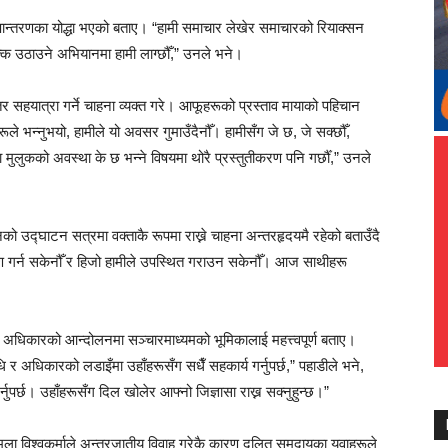
ूपान्तरणका योद्धा भएको बताए। “हामी समाचार लेखेर समाचारको रियाक्सन
्क उठाउने अभियानमा हामी लाग्छौँ,” उनले भने।
 सहयात्रा गर्ने चाहना व्यक्त गरे। आफूहरूको प्रस्ताव मायाको पहिचान
ले भन्नुभयो, हामीले यो अवसर गुमाउँदैनौँ। हामीसँग जे छ, जे सक्छौँ,
 मुलुकको अवस्था के छ भन्ने विषयमा थोरै प्रस्तुतीकरण पनि गर्छौँ,” उनले
शनको उद्घाटन सत्रमा वक्ताकै रूपमा राख्ने चाहना अन्तरहृदयमै रहेको बताउँदै
ेषण गर्न सकेनौँ र हिजो हामीले उपस्थित गराउन सकेनौँ। आज साथीहरू
े अधिकारको आन्दोलनमा सञ्चारमाध्यमको भूमिकालाई महत्त्वपूर्ण बताए।
ि र अधिकारको लडाइँमा उहाँहरूसँग सधैँ सहकार्य गर्नुपर्छ,” पहाडीले भने,
ुपर्छ। उहाँहरूसँग दिल खोलेर आफ्नो जिज्ञासा राख्न सक्नुहुन्छ।”
ा विश्वकर्माले अन्तरजातीय विवाह गरेकै कारण दलित समुदायका युवाहरूले