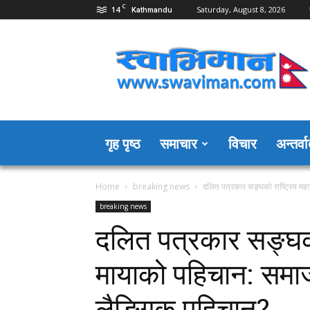
C
14
Saturday, August 8, 2026
Kathmandu
Swaviman
Nepal
गृह पृष्ठ
समाचार
विचार
अन्तर्वार
Home
breaking news
दलित पत्रकार सङ्घको राष्ट्रिय महा
breaking news
दलित पत्रकार सङ्घको
मायाको पहिचान: समाज
लैङ्गिक पहिचान?