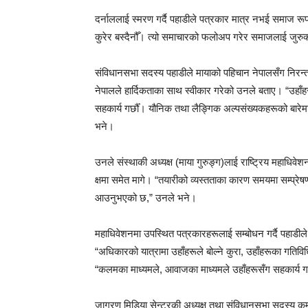
दर्नाललाई स्मरण गर्दै पहाडीले पत्रकार मात्र नभई समाज र
कुरेर बस्दैनौँ। त्यो समाचारको फलोअप गरेर समाजलाई जुरुक
संविधानसभा सदस्य पहाडीले मायाको पहिचान नेपालसँग निरन्तर
नेपालले हार्दिकताका साथ स्वीकार गरेको उनले बताए। “उहाँहरू
सहकार्य गर्छौँ। यौनिक तथा लैङ्गिक अल्पसंख्यकहरूको बारेमा
भने।
उनले संस्थाकी अध्यक्ष (माया गुरुङ्ग)लाई राष्ट्रिय महाधिवे
क्षमा समेत मागे। “तयारीको व्यस्तताका कारण समयमा सम्प्र
आउनुभएको छ,” उनले भने।
महाधिवेशनमा उपस्थित पत्रकारहरूलाई सम्बोधन गर्दै पहाडील
“अधिकारको यात्रामा उहाँहरूले बोल्ने कुरा, उहाँहरूका गतिविध
“कलमका माध्यमले, आवाजका माध्यमले उहाँहरूसँग सहकार्य गर्न
जागरण मिडिया सेन्टरकी अध्यक्ष तथा संविधानसभा सदस्य कमल