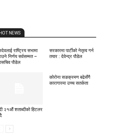
HOT NEWS
मदेवलाई राष्ट्रिय सभामा
सरकारमा पार्टीको नेतृत्व गर्न
ाउने निर्णय सर्वसम्मत –
तयार : देवेन्द्र पौडेल
ासचिव पौडेल
कोरोना सङक्रमण बढेसँगै
कारागारमा उच्च सतर्कता
दी २१औं शताब्दीको हिटलर
दै