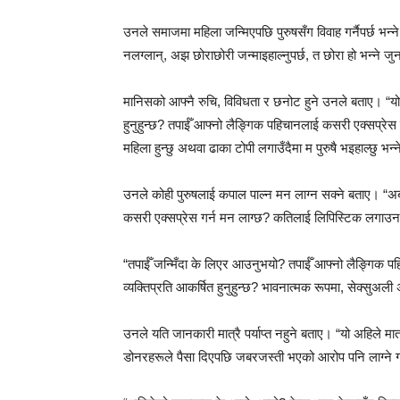
उनले समाजमा महिला जन्मिएपछि पुरुषसँग विवाह गर्नैपर्छ भन्ने
नलग्लान्, अझ छोराछोरी जन्माइहाल्नुपर्छ, त छोरा हो भन्ने ज
मानिसको आफ्नै रुचि, विविधता र छनोट हुने उनले बताए। “यो
हुनुहुन्छ? तपाईँ आफ्नो लैङ्गिक पहिचानलाई कसरी एक्सप्रेस गर
महिला हुन्छु अथवा ढाका टोपी लगाउँदैमा म पुरुषै भइहाल्छु भन
उनले कोही पुरुषलाई कपाल पाल्न मन लाग्न सक्ने बताए। “अब 
कसरी एक्सप्रेस गर्न मन लाग्छ? कतिलाई लिपिस्टिक लगाउन 
“तपाईँ जन्मिँदा के लिएर आउनुभयो? तपाईँ आफ्नो लैङ्गिक पहि
व्यक्तिप्रति आकर्षित हुनुहुन्छ? भावनात्मक रूपमा, सेक्सुअ
उनले यति जानकारी मात्रै पर्याप्त नहुने बताए। “यो अहिले 
डोनरहरूले पैसा दिएपछि जबरजस्ती भएको आरोप पनि लाग्ने