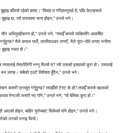
 बुझाइ बलियो रहेको बताए। “विवाह त गरिहाल्नुपर्छ है, पछि केटाहरूले
ुन बुझाइ छ, त्यो वास्तवमा सत्य होइन,” उनले भने।
 यौन अभिमुखीकरण हो,” उनले भने, “तपाईँ कस्तो व्यक्तिसँग आकर्षित
्नुहुन्छ? मैले कपाल पालेँ, लालीपाउडर लगाएँ, मैले चुरा–पोते लगाए भन्दैमा
्ने बुझाइ गलत हो।”
त्यसलाई तेस्रोलिंगी भन्नु मिल्यो त? त्यो उसको इच्छाको कुरा हो। उसलाई
मन लाग्छ। सबैको एउटै विशेषता हुँदैन,” उनले भने।
चान कसरी प्रस्तुत गर्नुहुन्छ? तपाईँको टेस्ट के हो? तपाईँ कस्तो खालको
ली अथवा मेन्टली जसरी भए पनि,” उनले भने, “यो बेसिक कुरा हो।”
मात्रै आएको होइन, बाहिर युरोपबाट सिकेको पनि होइन,” उनले भने।
 गरेको उनको भनाइ थियो।