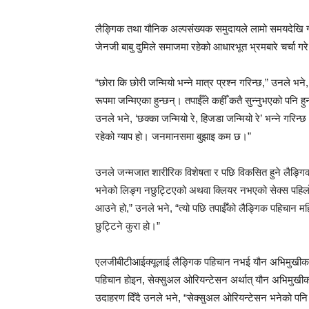
लैङ्गिक तथा यौनिक अल्पसंख्यक समुदायले लामो समयदेखि गलत
जेनजी बाबु दुमिले समाजमा रहेको आधारभूत भ्रमबारे चर्चा गर
“छोरा कि छोरी जन्मियो भन्ने मात्र प्रश्न गरिन्छ,” उनले भन
रूपमा जन्मिएका हुन्छन्। तपाईँले कहीँ कतै सुन्नुभएको पनि हुन
उनले भने, ‘छक्का जन्मियो रे, हिजडा जन्मियो रे’ भन्ने गरिन्
रहेको ग्याप हो। जनमानसमा बुझाइ कम छ।”
उनले जन्मजात शारीरिक विशेषता र पछि विकसित हुने लैङ्ग
भनेको लिङ्ग नछुट्टिएको अथवा क्लियर नभएको सेक्स पहिलो 
आउने हो,” उनले भने, “त्यो पछि तपाईँको लैङ्गिक पहिचान महिल
छुट्टिने कुरा हो।”
एलजीबीटीआईक्यूलाई लैङ्गिक पहिचान नभई यौन अभिमुखीकरणसँ
पहिचान होइन, सेक्सुअल ओरियन्टेसन अर्थात् यौन अभिमुखी
उदाहरण दिँदै उनले भने, “सेक्सुअल ओरियन्टेसन भनेको पनि तपा