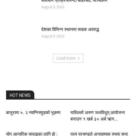
संविधान प्रक्रियाभन्दा बाहिरबाट सञ्चालन
August 9, 2026
देशका विभिन्न स्थानमा सडक अवरुद्ध
August 9, 2026
Load more
HOT NEWS
बाजुरामा ५. २ म्याग्निच्युडको भूकम्प
माथिल्लो अरुण जलविधुत् आयोजना
बनाउन १ खर्ब ३० अर्ब ऋण...
योग आन्तरिक सफाइका लागि हो :
प्रम प्रचण्डले अनावश्यक रुपमा सभा