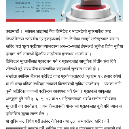
काठमाडाैं । ग्लोबल आइएमई बैंक लिमिटेड र भाटभटेनी सुपरमार्केट एण्ड
डिपार्टमेन्टल स्टोरबीच ग्राहकहरुलाई भाटभटेनीका सम्पूर्ण स्टोरहरुबाट सामान
खरिद गर्दा शून्य प्रतिशत ब्याजदरमा अन–द–फ्लाई ईएमआई सुविधा विशेष सुविधा
प्रदान गर्ने सम्बन्धी द्विपक्षीय सम्झौतामा हस्ताक्षर भएको छ ।
डिजिटल भुक्तानीलाई प्रवद्र्धन गर्ने र ग्राहकलाई आधुनिक वित्तीय सेवा दिने
उद्देश्यले दुई संस्थाबीच व्यावसायिक सहयकार्य सुरुवात भएको हो ।
सम्झौता बमोजिम बैंकका क्रेडिट कार्ड प्रयोगकर्ताहरुले न्यूनतम १५ हजार रुपैयाँ
वा सो भन्दा बढिको खरिदमा तत्कालै किस्ताबन्दी सुविधा पाउनेछन् । यसका लागि
कुनै अतिरिक्त कागजी प्रक्रिया आवश्यक पर्ने छैन । ग्राहकले आफूलाई
अनुकूल हुने गरी ३, ६, ९, १२ वा १८ महिनासम्मको अवधि छनोट गरी रकम
भुक्तानी गर्न सक्नेछन् । यस किस्ताबन्दी योजनामा ग्राहकलाई कुनै पनि ब्याज वा
प्रोसेसिङ शुल्क लाग्ने छैन ।
यो सुविधाबाट विशेष गरी इलेक्ट्रोनिक्स तथा ठूला सामग्रीहरु खरिद गर्ने
ग्राहकहरुलाई तत्काल पर्ने आर्थिक भार कम हुने र योजनाबद्ध रुपमा भुक्तानी गर्न