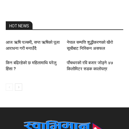
HOT NEWS
आज ऋषि पञ्चमी, सप्त ऋषिको पूजा
नेपाल सम्पत्ति शुद्धीकरणको खैरो
आराधना गरी मनाउँदै
सूचीबाट निस्किन असफल
किन बढिरहेको छ महिलामाथि घरेलु
पाँचथरको रवि बजार जोड्ने ४७
हिंसा ?
किलोमिटर सडक कालोपत्र