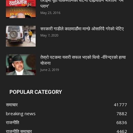
तराईमा पूर्वी पाकिस्तानको घटना दोहोर्‍याउने भारतीय ‘गेम
प्लान’
May 23, 2016
सरकारी गाडीले काठमाडौंमा मान्छे ओसारिदै गरेकाे भेटिए
May 7, 2020
तेस्रो पटकमा यसरी सफल भएको थियो -वीरेन्द्रको हत्या
योजना
June 2, 2019
POPULAR CATEGORY
समाचार
41777
breaking news
7882
राजनीति
6836
राजनीति समाचार
4462