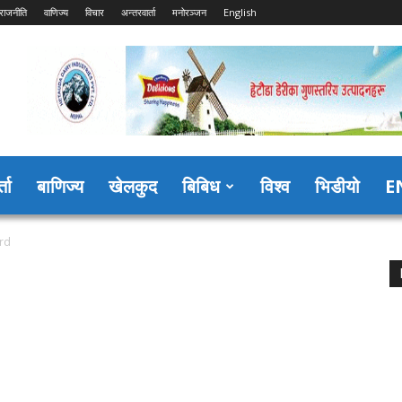
राजनीति
वाणिज्य
विचार
अन्तरवार्ता
मनोरञ्जन
English
्ता
बाणिज्य
खेलकुद
बिबिध
विश्व
भिडीयो
E
rd