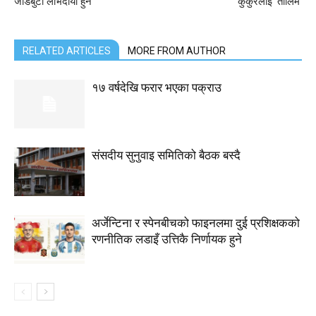
जडिबुटी लाभदायी हुने
कुकुरलाई ‘तालिम’
RELATED ARTICLES
MORE FROM AUTHOR
१७ वर्षदेखि फरार भएका पक्राउ
संसदीय सुनुवाइ समितिको बैठक बस्दै
अर्जेन्टिना र स्पेनबीचको फाइनलमा दुई प्रशिक्षकको
रणनीतिक लडाइँ उत्तिकै निर्णायक हुने