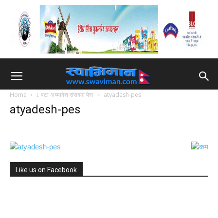
Home
८ वटा अध्यादेश संसदमा पेस
atyadesh-pes
atyadesh-pes
Like us on Facebook