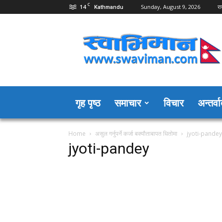
C
14
Sunday, August 9, 2026
रा
Kathmandu
Swaviman
Nepal
गृह पृष्ठ
समाचार
विचार
अन्तर्वार
Home
असुल गर्नुपर्ने कर्जा बक्यौताबापत धितोमा
jyoti-pandey
jyoti-pandey