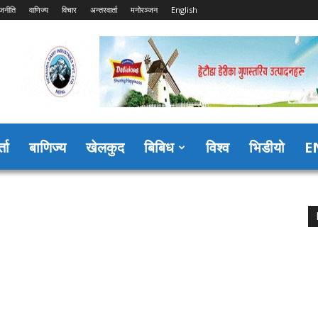
जनीति
वाणिज्य
विचार
अन्तरवार्ता
मनोरञ्जन
English
्ता
बाणिज्य
खेलकुद
बिबिध
विश्व
भिडीयो
E