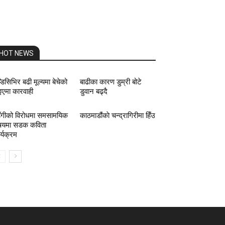
HOT NEWS
म्डिसिभिर बढी मूल्यमा बेचेको
बाढीका कारण डुम्री बोटे
इएमा कारवाही
डुवान बढ्दै
ँगीको विरोधमा समसामयिक
काठमाडौंकाे चन्द्रागिरीमा हिँउ
षयमा सडक कविता
र्यक्रम