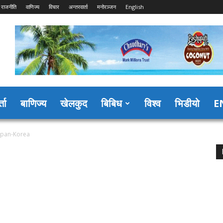
राजनीति
वाणिज्य
विचार
अन्तरवार्ता
मनोरञ्जन
English
्ता
बाणिज्य
खेलकुद
बिबिध
विश्व
भिडीयो
E
apan-Korea