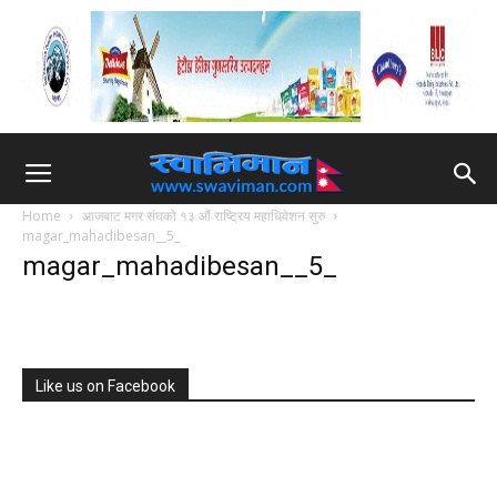
Home
आजबाट मगर संघको १३ औं राष्ट्रिय महाधिवेशन सुरु
magar_mahadibesan__5_
magar_mahadibesan__5_
Like us on Facebook