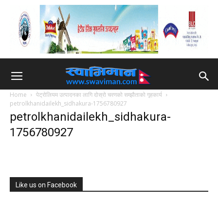
Home
पेट्रोलियम उत्पादनका लागि दोस्रो चरणको सम्झौताको गृहकार्य
petrolkhanidailekh_sidhakura-1756780927
petrolkhanidailekh_sidhakura-
1756780927
Like us on Facebook