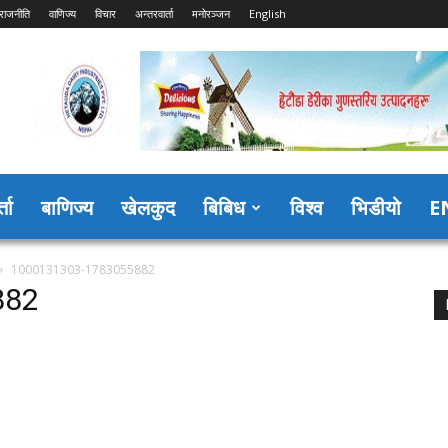
राजनीति
वाणिज्य
विचार
अन्तरवार्ता
मनोरञ्जन
English
्ता
बाणिज्य
खेलकुद
बिबिध
विश्व
भिडीयो
E
1000131303-1783055882
882