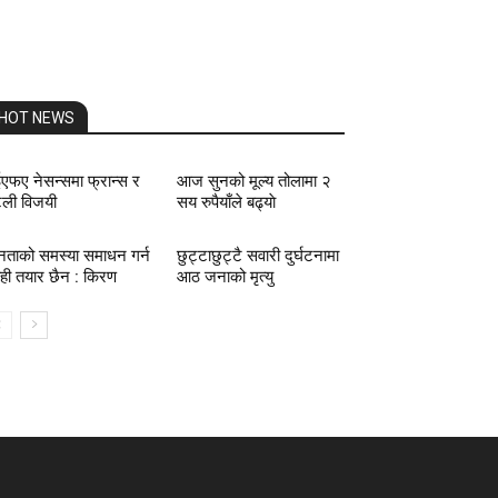
HOT NEWS
ईएफए नेसन्समा फ्रान्स र
आज सुनको मूल्य तोलामा २
ली विजयी
सय रुपैयाँले बढ्याे
ताको समस्या समाधन गर्न
छुट्टाछुट्टै सवारी दुर्घटनामा
ही तयार छैन : किरण
आठ जनाको मृत्यु