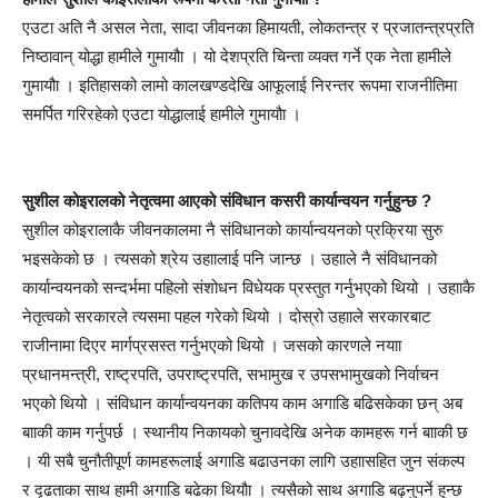
एउटा अति नै असल नेता, सादा जीवनका हिमायती, लोकतन्त्र र प्रजातन्त्रप्रति
निष्ठावान् योद्धा हामीले गुमायौा । यो देशप्रति चिन्ता व्यक्त गर्ने एक नेता हामीले
गुमायौा । इतिहासको लामो कालखण्डदेखि आफूलाई निरन्तर रूपमा राजनीतिमा
समर्पित गरिरहेको एउटा योद्धालाई हामीले गुमायौा ।
सुशील कोइरालको नेतृत्वमा आएको संविधान कसरी कार्यान्वयन गर्नुहुन्छ ?
सुशील कोइरालाकै जीवनकालमा नै संविधानको कार्यान्वयनको प्रक्रिया सुरु
भइसकेको छ । त्यसको श्रेय उहाालाई पनि जान्छ । उहााले नै संविधानको
कार्यान्वयनको सन्दर्भमा पहिलो संशोधन विधेयक प्रस्तुत गर्नुभएको थियो । उहााकै
नेतृत्वको सरकारले त्यसमा पहल गरेको थियो । दोस्रो उहााले सरकारबाट
राजीनामा दिएर मार्गप्रसस्त गर्नुभएको थियो । जसको कारणले नयाा
प्रधानमन्त्री, राष्ट्रपति, उपराष्ट्रपति, सभामुख र उपसभामुखको निर्वाचन
भएको थियो । संविधान कार्यान्वयनका कतिपय काम अगाडि बढिसकेका छन् अब
बााकी काम गर्नुपर्छ । स्थानीय निकायको चुनावदेखि अनेक कामहरू गर्न बााकी छ
। यी सबै चुनौतीपूर्ण कामहरूलाई अगाडि बढाउनका लागि उहाासहित जुन संकल्प
र दृढताका साथ हामी अगाडि बढेका थियौा । त्यसैको साथ अगाडि बढ्नुपर्ने हुन्छ