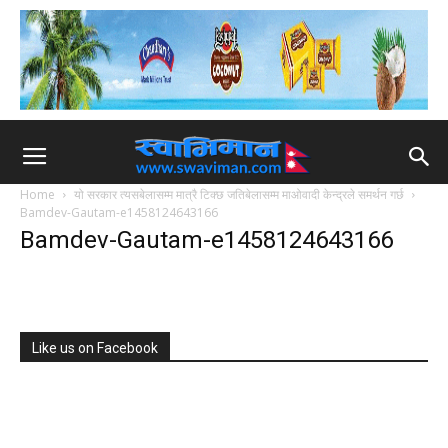
Home
यो सरकार त्यसबेलासम्म मात्रै टिक्छ जतिबेलासम्म माओवादी केन्द्रले समर्थन गर्छ
Bamdev-Gautam-e1458124643166
Bamdev-Gautam-e1458124643166
Like us on Facebook