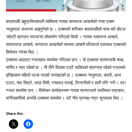
काठमाडौं/ बहुप्रतिभाशाली व्यक्तित्व गायक सत्यराज आचार्यको नयाा एल्बम
‘मधुशाला’ बजारमा आइपुगेको छ । एल्बमको शनिबार काठमाडौंको पााच तारे होटल
‘सोल्टी क्राउन प्लाजा’मा लोकार्पण गरिएको थियो । गायक भक्तराज आचार्य,
स्वरूपराज आचार्य, सत्यराज आचार्यको साथमा आचार्य परिवारले एकसाथ एल्बमको
विमोचन गरेका थिए ।
एल्बममा आठवटा गजलहरू समावेश गरिएका छन् । यो एल्बममा सत्यराजकै शब्द,
संगीत र स्वर रहेको छ । यी तीनै विधामा एउटै व्यक्तिको संलग्नता रहेको गजलको
इतिहासमा पहिलो पटक भएको जनाइएको छ । एल्बममा ‘मधुशाला, काली, आज
एउटा, याद तिम्रो, आऊ तिमी, नचलाउ मलाई, जिन्दगीको र हामी पनि’ गरी ८ वटा
गजल समावेश छन् । विमोचन कार्यक्रममा गायक सत्यराजले उपस्थित पत्रकार,
संगीतकर्मीको अगाडि एल्बममा समावेश ८ वटै गीत प्रत्यक्ष गाएर सुनाएका थिए ।
Share this: