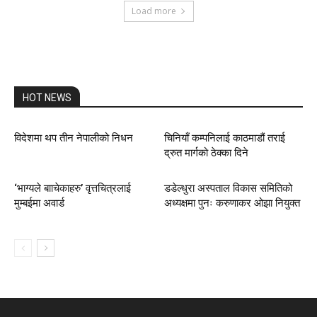
Load more
HOT NEWS
विदेशमा थप तीन नेपालीको निधन
चिनियाँ कम्पनिलाई काठमाडौं तराई
द्रुत मार्गको ठेक्का दिने
‘भाग्यले बााचेकाहरु’ वृत्तचित्रलाई
डडेल्धुरा अस्पताल विकास समितिको
मुम्बईमा अवार्ड
अध्यक्षमा पुनः करुणाकर ओझा नियुक्त