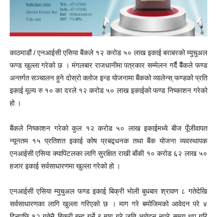
काठमाडौं / एनआईसी एसिया बैंकले १२ करोड ५० लाख इकाई बराबरको म्युचुअल
फण्ड खुल्ला गरेको छ । मंगलबार राजधानीमा पत्रकार सम्मेलन गर्दै बैैंकले फण्ड
अन्तर्गत सञ्चालन हुने दोस्रो क्लोज इन्ड योजनामा बैंकको व्यालेन्स् फण्डको प्रति
इकाई मूल्य रु १० का दरले १२ करोड ५० लाख इकाईको फण्ड निष्काशन गरेको
हो ।
बैंकले निष्काशन गरेको कुल १२ करोड ५० लाख इकाईमध्ये बीज पूँजीवापत
न्यूनतम १५ प्रतिशत इकाई कोष प्रबद्र्धनक तथा बैंक योजना व्यवस्थापक
एनआईसी एसिया क्यापिटलका लागि सुरक्षित राखी बाँकी १० करोड ६२ लाख ५०
हजार इकाई सर्वसाधारणमा खुल्ला गरेको हो ।
एनआईसी एसिया म्युचुअल फण्ड इकाई बिक्री भोली बुधबार श्रावण ८ गतेदेखि
सर्वसाधारणका लागि खुल्ला गरिएको छ । माग गरे बमोजिमको आवेदन परे ४
दिनपछि १२ गतेनै बिक्री बन्द गर्ने र माग गरे जति आवेदन नपरे समय थप गरि