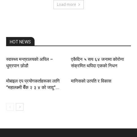
Load more
HOT NEWS
स्वास्थ्य मन्त्रालयकाे अपिल –
एकैदिन ५ सय ६४ जनामा कोरोना
धुम्रपान छोडौ
संक्रमित थपिदा एककाे निधन
मोबाइल एप प्रयोगकर्ताहरूका लागि
मानिसको उत्पति र विकास
“महालक्ष्मी बैँक २ ३ ४ को जादु”...