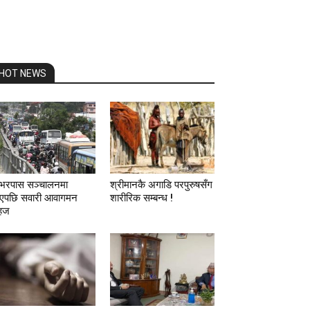
HOT NEWS
रपास सञ्चालनमा
श्रीमानकै अगाडि परपुरुषसँग
पछि सवारी आवागमन
शारीरिक सम्बन्ध !
हज