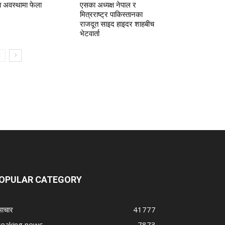
त अवस्थामा फेला
एसका अध्यक्ष नेपाल र
मित्रराष्ट्र पाकिस्तानका
राजदूत साइद हाइदर शाहबीच
भेटवार्ता
OPULAR CATEGORY
ाचार
41777
reaking news
7873