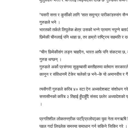
“यसरी सत्ता र कुर्सीको लागि ‘सात समुन्द्र पारीका’हरुसंग सैन
गुरुङले भने ।
भारतको तर्कले लिपुलेक क्षेत्र उसको भन्ने प्रमाण नपुग्ने बताउ
छिमेकी चीनलाई पनि थाहा छ, तर हाम्रो राष्ट्रिय सहमति र द
“चीन छिमेकीसंग लड्न चाहदैन, भारत आफै पनि संकटमा छ, क
गुरुङ थप्छन् ।
गुरुङले अर्को प्रसंगमा सुकुम्बासी बस्तीहरुमा वर्तमान सर
कानुन र संविधानमै टेकेर चलेको छ भने–के यो अमानवीय र गैर
त्यसैगरी गुरुङले करिब ४० वटा ऐन अध्यादेशबाट संशोधन गर
सत्तासीनको करिब २ तिहाई हुँदाहुँदै संसद छलेर अध्यादेशको 
।
प्रगतिशील लोकतन्त्रीक पार्टी(प्रलोपा)का युवा नेता मनऋ
पहल गर्दा लिपुलेक समस्या समाधान गर्न सकिने जिकिर गरे । 