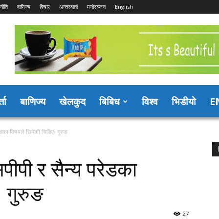
नीति
वाणिज्य
विचार
अन्तरवार्ता
मनोरञ्जन
English
्ता
बाणिज्य
खेलकुद
बिबिध
विश्व
भिडीयो
E
ेडका विषयले छिमेकी चिडिएः गुरुङ
ीपी र सैन्य परेडका
 गुरुङ
27