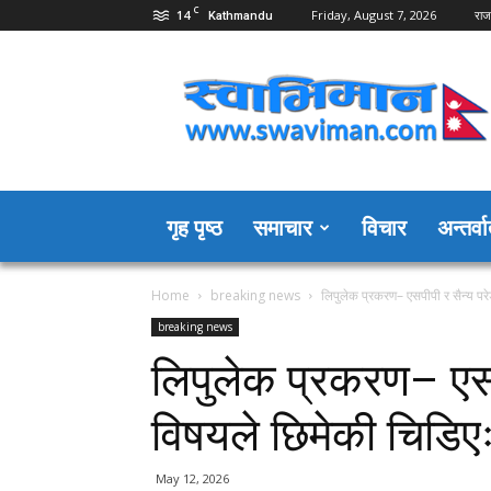
C
14
Friday, August 7, 2026
राज
Kathmandu
Swaviman
Nepal
गृह पृष्ठ
समाचार
विचार
अन्तर्वार
Home
breaking news
लिपुलेक प्रकरण– एसपीपी र सैन्य पर
breaking news
लिपुलेक प्रकरण– एसप
विषयले छिमेकी चिडिएः
May 12, 2026