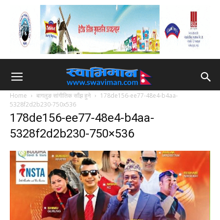
Home
बागलुङ सांगीतिक साँझ हुने
178de156-ee77-48e4-b4aa-
5328f2d2b230-750x536
178de156-ee77-48e4-b4aa-
5328f2d2b230-750×536