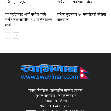
सकेनन् : गजुरेल
खर्ब लगानी आवश्यक : विश्व...
एक प्रदेशबाट अर्को प्रदेश चल्ने
दक्षिण सुडानका १० मन्त्रीलाई कोरोना
सार्वजनिक सवारीमा १५ प्रतिशतसम्म
संक्रमण
बढ्यो...
प्रवन्ध निर्देशक : राज्यलक्ष्मि महर्जन (शाक्य)
प्रधान सम्पादक : निमकान्त पाण्डे
सम्पादक : प्रीति रमण
सम्पर्क : 01-4336275
मोबाइल : 9851035628, 9851118266