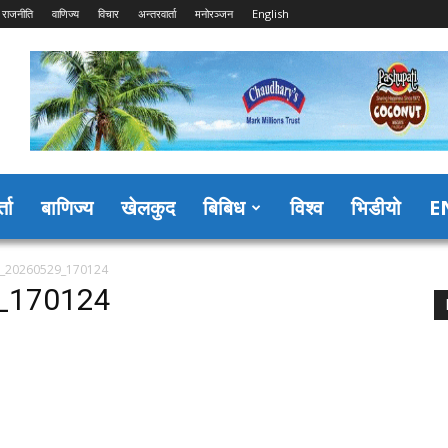
राजनीति
वाणिज्य
विचार
अन्तरवार्ता
मनोरञ्जन
English
्ता
बाणिज्य
खेलकुद
बिबिध
विश्व
भिडीयो
E
t_20260529_170124
_170124