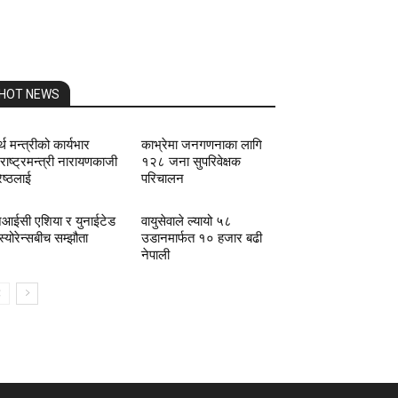
HOT NEWS
्थ मन्त्रीको कार्यभार
काभ्रेमा जनगणनाका लागि
राष्ट्रमन्त्री नारायणकाजी
१२८ जना सुपरिवेक्षक
रेष्ठलाई
परिचालन
आईसी एशिया र युनाईटेड
वायुसेवाले ल्यायो ५८
्स्योरेन्सबीच सम्झौता
उडानमार्फत १० हजार बढी
नेपाली