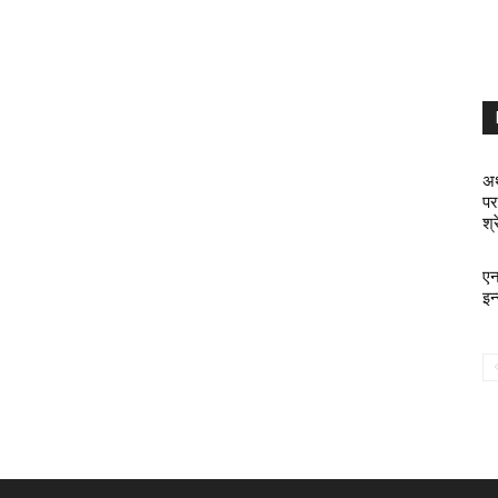
अर
पर
श्
एन
इन