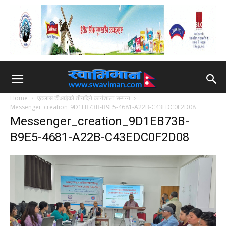
Home
एटलास टीआईको तीनदिने कार्यशाला सम्पन्न
Messenger_creation_9D1EB73B-B9E5-4681-A22B-C43EDC0F2D08
Messenger_creation_9D1EB73B-
B9E5-4681-A22B-C43EDC0F2D08