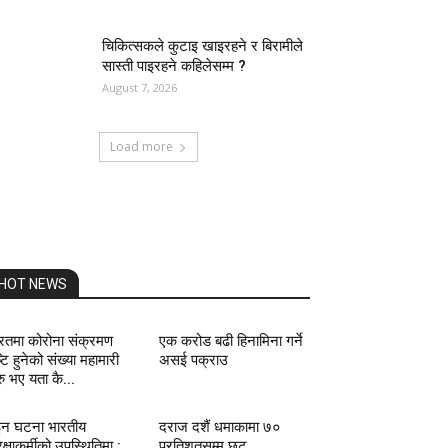
चिकित्सकले कुटाइ खाइरहने र बिरामीले
सास्ती पाइरहने कहिलेसम्म ?
August 7, 2026
Load more
HOT NEWS
रतमा कोरोना संक्रमण
एक करोड बढी हिनामिना गर्ने
ष्टि हुनेको संख्या महामारी
असई पक्राउ
रु भए यता कै...
इन घटना भारतीय
दराज दशैं धमाकामा ७०
रक्षाकर्मीको उपस्थितिमा :
प्रतिशतसम्म छुट