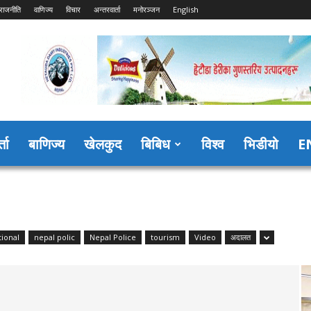
राजनीति
वाणिज्य
विचार
अन्तरवार्ता
मनोरञ्जन
English
्ता
बाणिज्य
खेलकुद
बिबिध
विश्व
भिडीयो
E
tional
nepal polic
Nepal Police
tourism
Video
अदालत