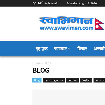
C
14
Saturday, August 8, 2026
Kathmandu
Swaviman
Nepal
गृह पृष्ठ
समाचार
विचार
अन्तर्वार
Home
Blog
BLOG
Blog
breaking news
culture
English
interna