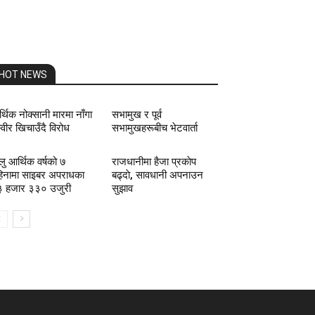
HOT NEWS
्थिक नोक्सानी मारमा नाँगा
सभामुख र पूर्व
्वीर खिचाउँदै विरोध
सभामुखहरूबीच भेटवार्ता
लु आर्थिक वर्षको ७
राजधानीमा हैजा प्रकाेप
िनामा साइबर अपराधका
बढ्दाे, सावधानी अपनाउन
 हजार ३३० उजुरी
सुझाव