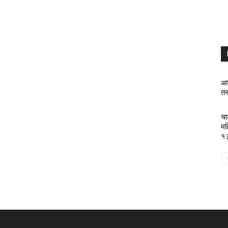
आर
तस
चा
मह
१३