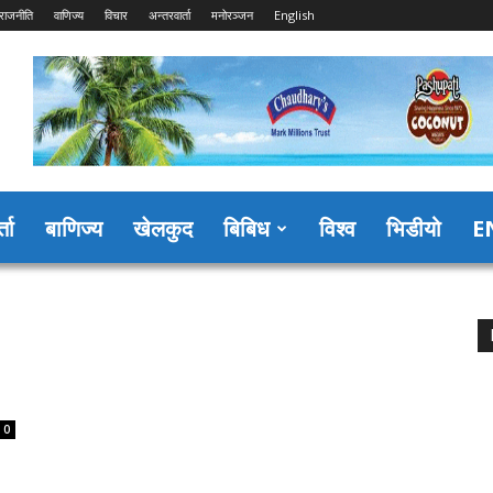
राजनीति
वाणिज्य
विचार
अन्तरवार्ता
मनोरञ्जन
English
्ता
बाणिज्य
खेलकुद
बिबिध
विश्व
भिडीयो
E
0