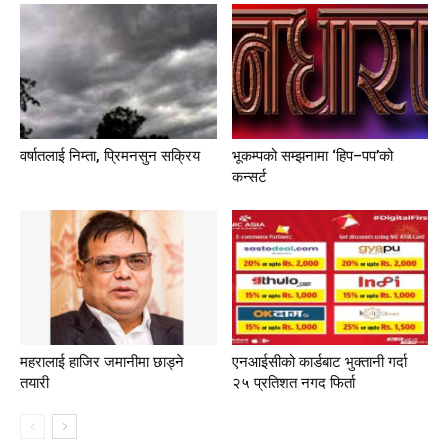
वर्षातलाई निम्ता, प्रिमनसुन सक्रिय
भूकम्पको सम्झनामा ‘हिप–पप’को
कन्सर्ट
महरालाई हाजिर जमानीमा छाड्ने
एनआईसीको कार्डबाट भुक्तानी गर्दा
तयारी
२५ प्रतिशत नगद फिर्ता