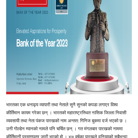
भारतका एक धनाढ्य व्यापारी तथा नेताले सुनै सुनको कपडा लगाएर विश्व
कीर्तिमान कायम गरेका छन् । भारतको महाराष्ट्रस्थित नासिक जिल्ला निवासी
व्यवसायी तथा नेता पंकज पारखको नाम अन्तत: गिनिज बुकमा दर्ज भएको छ ।
उनी गोल्डेन म्यानको नामले पनि चर्चित छन् । गत मंगलबार पारखको नाममा
कीर्तिमानी प्रमाणपत्र जारी भएको हो । ४७ वर्षका पारखले दुनियााको सबैभन्दा