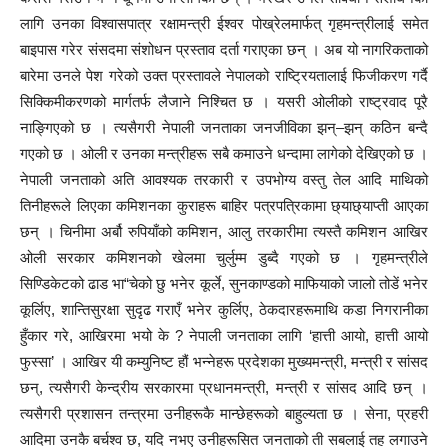
लागि उनका विश्वासपात्र रक्षामन्त्री ईश्वर पोख्रेलमार्फत् गृहमन्त्रीलाई समेत
बाइपास गरेर संसदमा संशोधन प्रस्ताव दर्ता गराएका छन् । अब यो नागरिकताको
बारेमा उनले पेश गरेको उक्त प्रस्तावले नेपालको राष्ट्रियतालाई फिजीकरण गर्दै
सिक्किमीकरणको मार्गतर्फ लैजाने निश्चित छ । यसरी ओलीको राष्ट्रवाद पूरै
नाङ्गिएको छ । त्यसैगरी नेपाली जनताका जनजीविका झन्–झन् कठिन बन्दै
गएको छ । ओली र उनका मन्त्रीहरू सबै कमाउने धन्दामा लागेको देखिएको छ ।
नेपाली जनताको अति आवश्यक तरकारी र उपभोग्य वस्तु तेल आदि माथिको
तिनीहरूले लिएका कमिशनका कुराहरू बाहिर पत्रपत्रिकामा छ्याछ्याप्ती आएका
छन् । चिनीमा अर्बौ रुपियाँको कमिशन, आलु तरकारीमा त्यस्तै कमिशन आखिर
ओली सरकार कमिशनको खेलमा चुर्लुम्म डुब्दै गएको छ । गृहमन्त्रीले
सिण्डिकेटको ढाड भा“चेको छु भनेर कूर्ले, सुनकाण्डको माफियाको जालो तोडें भनेर
कूर्लिए, शान्तिसुरक्षा सुदृढ गराएँ भनेर कुर्लिए, ठेकदारहरूमाथि कडा निगरानीका
हुँकार गरे, आखिरमा भयो के ? नेपाली जनताका लागि ‘हात्ती आयो, हात्ती आयो
फुस्सा’ । आखिर यी कम्युनिष्ट हौं भन्नेहरू प्रदेशका मुख्यमन्त्री, मन्त्री र सांसद
छन्, त्यसैगरी केन्द्रीय सरकारमा प्रधानमन्त्री, मन्त्री र सांसद आदि छन् ।
त्यसैगरी प्रशासन तन्त्रमा उनीहरूकै मान्छेहरूको बाहुल्यता छ । सेना, प्रहरी
आदिमा उनकै बर्चश्व छ, यदि नभए उनीहरूसित जनताको ती सबलाई तह लगाउने