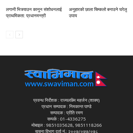
लगानी भित्र्याउन कानुन संशोधनलाई
अनुहारकाे छाला चिम्कलो बनाउने घरेलु
प्राथमिकता: प्रधानमन्त्री
उपाय
प्रवन्ध निर्देशक : राज्यलक्ष्मि महर्जन (शाक्य)
प्रधान सम्पादक : निमकान्त पाण्डे
सम्पादक : प्रीति रमण
सम्पर्क : 01-4336275
मोबाइल : 9851035628, 9851118266
सूचना विभाग दर्ता नं.: २००७/०७७/०७८