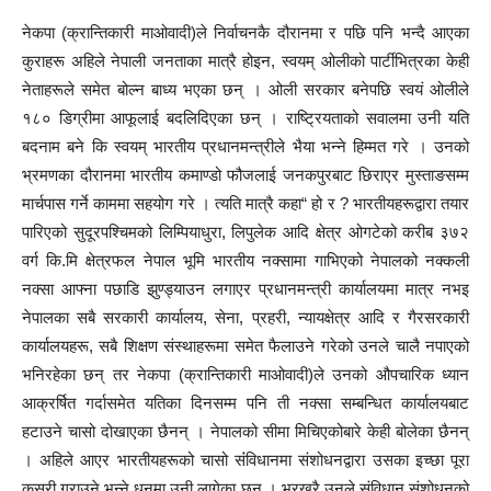
नेकपा (क्रान्तिकारी माओवादी)ले निर्वाचनकै दौरानमा र पछि पनि भन्दै आएका
कुराहरू अहिले नेपाली जनताका मात्रै होइन, स्वयम् ओलीको पार्टीभित्रका केही
नेताहरूले समेत बोल्न बाध्य भएका छन् । ओली सरकार बनेपछि स्वयं ओलीले
१८० डिग्रीमा आफूलाई बदलिदिएका छन् । राष्ट्रियताको सवालमा उनी यति
बदनाम बने कि स्वयम् भारतीय प्रधानमन्त्रीले भैया भन्ने हिम्मत गरे । उनको
भ्रमणका दौरानमा भारतीय कमाण्डो फौजलाई जनकपुरबाट छिराएर मुस्ताङसम्म
मार्चपास गर्ने काममा सहयोग गरे । त्यति मात्रै कहा“ हो र ? भारतीयहरूद्वारा तयार
पारिएको सुदूरपश्चिमको लिम्पियाधुरा, लिपुलेक आदि क्षेत्र ओगटेको करीब ३७२
वर्ग कि.मि क्षेत्रफल नेपाल भूमि भारतीय नक्सामा गाभिएको नेपालको नक्कली
नक्सा आफ्ना पछाडि झुण्ड्याउन लगाएर प्रधानमन्त्री कार्यालयमा मात्र नभइ
नेपालका सबै सरकारी कार्यालय, सेना, प्रहरी, न्यायक्षेत्र आदि र गैरसरकारी
कार्यालयहरू, सबै शिक्षण संस्थाहरूमा समेत फैलाउने गरेको उनले चालै नपाएको
भनिरहेका छन् तर नेकपा (क्रान्तिकारी माओवादी)ले उनको औपचारिक ध्यान
आक्रर्षित गर्दासमेत यतिका दिनसम्म पनि ती नक्सा सम्बन्धित कार्यालयबाट
हटाउने चासो दोखाएका छैनन् । नेपालको सीमा मिचिएकोबारे केही बोलेका छैनन्
। अहिले आएर भारतीयहरूको चासो संंविधानमा संशोधनद्वारा उसका इच्छा पूरा
कसरी गराउने भन्ने धूनमा उनी लागेका छन् । भरखरै उनले संविधान संशोधनको