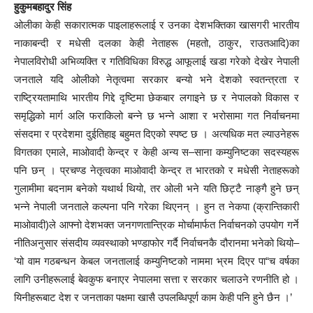
हुकुमबहादुर सिंह
ओलीका केही सकारात्मक पाइलाहरूलाई र उनका देशभक्तिका खासगरी भारतीय
नाकाबन्दी र मधेसी दलका केही नेताहरू (महतो, ठाकुर, राउतआदि)का
नेपालविरोधी अभिव्यक्ति र गतिविधिका विरुद्ध आफूलाई खडा गरेको देखेर नेपाली
जनताले यदि ओलीको नेतृत्वमा सरकार बन्यो भने देशको स्वतन्त्रता र
राष्ट्रियतामाथि भारतीय गिद्दे दृष्टिमा छेकबार लगाइने छ र नेपालको विकास र
समृद्धिको मार्ग अलि फराकिलो बन्ने छ भन्ने आशा र भरोसामा गत निर्वाचनमा
संसदमा र प्रदेशमा दुईतिहाइ बहुमत दिएको स्पष्ट छ । अत्यधिक मत ल्याउनेहरू
विगतका एमाले, माओवादी केन्द्र र केही अन्य स–साना कम्युनिष्टका सदस्यहरू
पनि छन् । प्रचण्ड नेतृत्वका माओवादी केन्द्र त भारतको र मधेसी नेताहरूको
गुलामीमा बदनाम बनेको यथार्थ थियो, तर ओली भने यति छिट्टै नाङ्गै हुने छन्
भन्ने नेपाली जनताले कल्पना पनि गरेका थिएनन् । हुन त नेकपा (क्रान्तिकारी
माओवादी)ले आफ्नो देशभक्त जनगणतान्त्रिक मोर्चामार्फत निर्वाचनको उपयोग गर्ने
नीतिअनुसार संसदीय व्यवस्थाको भण्डाफोर गर्दै निर्वाचनकै दौरानमा भनेको थियो–
‘यो वाम गठबन्धन केबल जनतालाई कम्युनिष्टको नाममा भ्रम दिएर पा“च वर्षका
लागि उनीहरूलाई बेवकुफ बनाएर नेपालमा सत्ता र सरकार चलाउने रणनीति हो ।
यिनीहरूबाट देश र जनताका पक्षमा खासै उपलब्धिपूर्ण काम केही पनि हुने छैन ।’