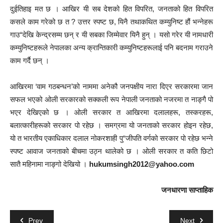
दुईतिहाइ मत छ । आखिर यी सब देशको हित विपरित, जनताको हित विपरित
कसले काम गरेको छ त ? उत्तर स्पष्ट छ, यिनै तथाकथित कम्युनिष्ट हौं भन्नेहरू
गाउ“देखि केन्द्रसम्म छन् र यी सबका जिम्मेवार यिनै हुन् । यसो गरेर यी नामधारी
कम्युनिष्टहरूले नेपालका अन्य क्रान्तिकारी कम्युनिष्टहरूलाई पनि बदनाम गराउने
काम गर्दै छन् ।
आखिरमा ‘वाम गठबन्धन’को नाममा अनेकौ जनपक्षीय नारा दिएर सरकारमा जान
सफल भएको ओली सरकारको सक्कली रूप नेपाली जनताको नजरमा त नाङ्गै पो
भएर देखिएको छ । ओली सरकार त आखिरमा दलालहरू, तस्करहरू,
बलात्कारीहरूको सरकार पो रहेछ । समग्रमा यो जनताको सरकार होइन रहेछ,
यो त भारतीय एकाधिकार दलाल नोकरशाही पु“जीपति वर्गको सरकार पो रहेछ भन्ने
स्पष्ट आवाज जनताको बीचमा उठ्न थालेको छ । ओली सरकार त कति छिटो
सातै महिनामा नाङ्गो देखियो ।
hukumsingh2012@yahoo.com
जनधारणा साप्ताहिक
Prev
Next