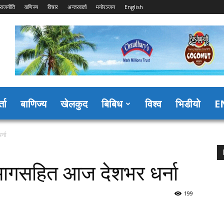
राजनीति
वाणिज्य
विचार
अन्तरवार्ता
मनोरञ्जन
English
्ता
बाणिज्य
खेलकुद
बिबिध
विश्व
भिडीयो
E
्ना
मागसहित आज देशभर धर्ना
199