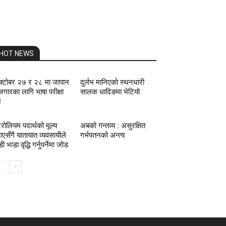
HOT NEWS
्टोबर २७ र २८ मा जापान
दुर्लभ मानिएकाे स्थनधारी
जगारका लागि भाषा परीक्षा
सालक धादिङमा भेटियो
े
ट्रोलियम पदार्थको मूल्य
अबको गन्तव्य : असुरक्षित
ाएसँगै यातायात व्यवसायीले
गर्भपतनको अन्त्य
ी भाडा वृद्धि गर्नुपर्नेमा जोड