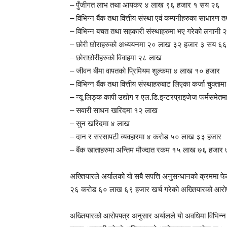
– पुँजीगत लाभ तथा आयकर ४ लाख ९६ हजार १ सय २६
– विभिन्न बैंक तथा वित्तीय संस्था एवं कम्पनीहरुका सा
– विभिन्न बचत तथा सहकारी संस्थाहरुमा भए गरेको लगानी
– छोरी छोराहरुको अध्ययनमा २० लाख ३२ हजार ३ सय ६६
– छोराछोरीहरुको विवाहमा २८ लाख
– जीवन बीमा वापतको प्रिमियम शुल्कमा ४ लाख १० हजार
– विभिन्न बैंक तथा वित्तीय संस्थाहरुबाट लिएका कर्जा चुक
– न्यू लिङ्क कापी उद्योग र एल.डि.इन्टरप्राइजेज फर्मस
– सवारी साधन खरिदमा १२ लाख
– सुन खरिदमा ४ लाख
– दान र सरसापटी व्यवहारमा ४ करोड ५० लाख ३३ हजार
– बैंक खाताहरुमा अन्तिम मौज्दात रकम १५ लाख ७६ हजार 
अख्तियारले अर्यालको यो सबै सपत्ति अनुसन्धानको क्रममा फ
२६ करोड ६० लाख ६९ हजार खर्च गरेको अख्तियारको आरो
अख्तियारको आरोपपत्र अनुसार अर्यालले यो अवधिमा विभिन