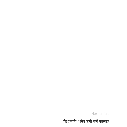
Next article
डि.एस.पि. भनेर ठगी गर्ने पक्राउ