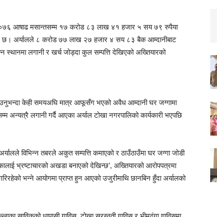
को २०७६ आषाढ मसान्तसम्म १७ करोड ८३ लाख ४१ हजार ५ सय ७९ रुपैया
्लेख छ। अर्यालले ८ करोड ७७ लाख २७ हजार ४ सय ८३ बैक आम्दानीबाट
स्थानमा लगानी र खर्च जोड्दा कुल सम्पत्ति देखिएको अख्तियारको
पाउनुभन्दा केही समयअघि मात्र आफूसँग भएको अवैध आम्दानी घर जग्गामा
्म अन्यत्रै लगानी गर्दै आएका अर्याल टोखा नगरपालिको कार्यकारी भएपछि
यालले विभिन्न तबरले अकुत सम्पत्ति कमाएको र ठाउँठाउँमा घर जग्गा जोडी
िकालाई भ्रष्टाचारको अखडा बनाएको देखिन्छ’, अख्तियारको आरोपपत्रमा
रिरहेको भन्ने आयोगमा प्राप्त हुन आएको उजुरीमाथि छानबिन हुँदा अर्यालको
िल्लाका साविकको धापासी गाविस, टोखा सरस्वती गाविस र भीमढुंगा गाविसमा