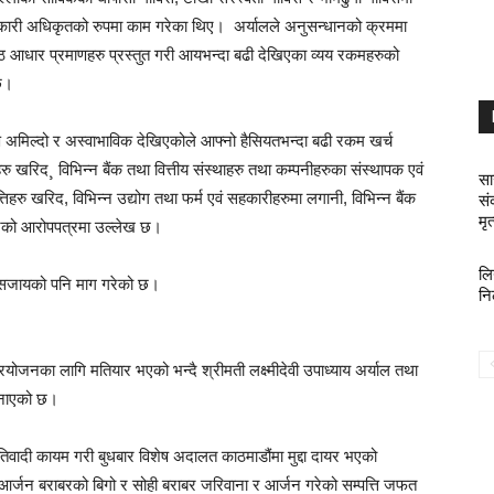
्यकारी अधिकृतको रुपमा काम गरेका थिए। अर्यालले अनुसन्धानको क्रममा
निष्ठ आधार प्रमाणहरु प्रस्तुत गरी आयभन्दा बढी देखिएका व्यय रकमहरुको
 छ।
िवरण अमिल्दो र अस्वाभाविक देखिएकोले आफ्नो हैसियतभन्दा बढी रकम खर्च
 खरिद¸ विभिन्न बैंक तथा वित्तीय संस्थाहरु तथा कम्पनीहरुका संस्थापक एवं
सा
 खरिद, विभिन्न उद्योग तथा फर्म एवं सहकारीहरुमा लगानी, विभिन्न बैंक
सं
मृत्
 गरेको आरोपपत्रमा उल्लेख छ।
लि
द सजायको पनि माग गरेको छ।
नि
्रयोजनका लागि मतियार भएको भन्दै श्रीमती लक्ष्मीदेवी उपाध्याय अर्याल तथा
 बनाएको छ।
िवादी कायम गरी बुधबार विशेष अदालत काठमाडौंमा मुद्दा दायर भएको
र्जन बराबरको बिगो र सोही बराबर जरिवाना र आर्जन गरेको सम्पत्ति जफत