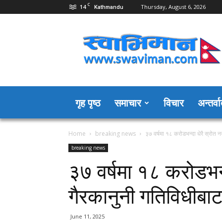
C
14
Thursday, August 6, 2026
Kathmandu
Swaviman
Nepal
गृह पृष्ठ
समाचार
विचार
अन्तर्वार
Home
breaking news
३७ वर्षमा १८ करोडभन्दा धेरै स्रोत नख
breaking news
३७ वर्षमा १८ करोडभन्दा
गैरकानुनी गतिविधीबा
June 11, 2025