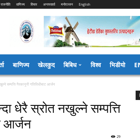
राजनीति
वाणिज्य
विचार
अन्तरवार्ता
मनोरञ्जन
English
्ता
बाणिज्य
खेलकुद
बिबिध
विश्व
भिडीयो
E
ुल्ने सम्पत्ति गैरकानुनी गतिविधीबाट आर्जन
 धेरै स्रोत नखुल्ने सम्पत्ति
ट आर्जन
29