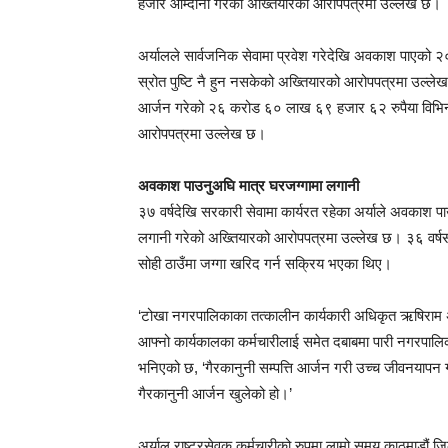
हजार आम्दानी गरेको अख्तियारको आरोपपत्रमा उल्लेख छ।
अर्यालले सार्वजनिक सेवामा प्रवेश गरेदेखि अवकाश पाए
स्रोत पुष्टि नै हुन नसकेको अख्तियारको आरोपपत्रमा उल
आर्जन गरेको २६ करोड ६० लाख ६९ हजार ६२ रुपैया विभिन्न 
आरोपपत्रमा उल्लेख छ।
अवकाश पाउनुअघि मात्र घरजग्गामा लगानी
३७ वर्षदेखि सरकारी सेवामा कार्यरत रहेका अर्याले अवकाश 
लगानी गरेको अख्तियारको आरोपपत्रमा उल्लेख छ। ३६ वर्षसम
सोही ठाउँमा जग्गा खरिद गर्न सक्रिय भएका थिए।
‘टोखा नगरपालिकाका तत्कालीन कार्यकारी अधिकृत ऋषिराम अर्
आफ्नो कार्यकालका कर्मचारीलाई समेत दबाबमा पारी नगरपाल
भनिएको छ, ‘गैरकानुनी सम्पत्ति आर्जन गरी उच्च जीवनयापन ग
गैरकानुनी आर्जन खुलेको हो।’
अर्याल राष्ट्रसेवक कर्मचारीको रुपमा लामो समय काठमाडौं ज