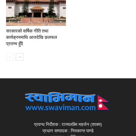
सरकारको वार्षिक नीति तथा
कार्यक्रममाथि आजदेखि छलफल
प्रारम्भ हुँदै
प्रवन्ध निर्देशक : राज्यलक्ष्मि महर्जन (शाक्य)
प्रधान सम्पादक : निमकान्त पाण्डे