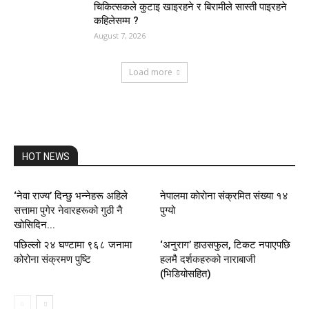
चिकित्सकले कुटाइ खाइरहने र बिरामीले सास्ती पाइरहने
कहिलेसम्म ?
August 7, 2026
Load more
HOT NEWS
‘नेवा राज्य’ दिन्छु भन्नेहरू अहिले
नेपालमा काेराेना संक्रमित संख्या १४
सत्तामा पुगेर नेवारहरूको गुठी नै
पुग्यो
खोसिदिन...
पछिल्लो २४ घण्टामा ९६८ जनामा
‘अनुराग’ हाउसफुल, टिकट नपाएपछि
कोरोना संक्रमण पुष्टि
हलमै दर्शकहरुको नाराबाजी
(भिडियोसहित)