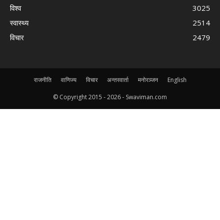
विश्व
3025
स्वास्थ्य
2514
विचार
2479
राजनीति
वाणिज्य
विचार
अन्तरवार्ता
मनोरञ्जन
English
© Copyright 2015 -
2026 - Swaviman.com