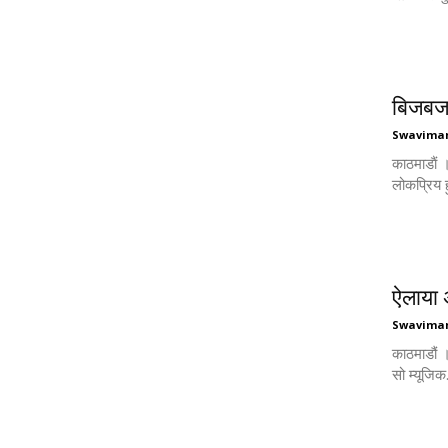
बिजबजा
Swavima
काठमाडाैं 
लोकप्रिय 
ऐलाया 
Swavima
काठमाडौं ।
सो म्यूजिक.