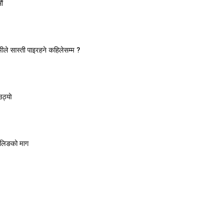
औं
ीले सास्ती पाइरहने कहिलेसम्म ?
ठ्याे
ुलिङको माग