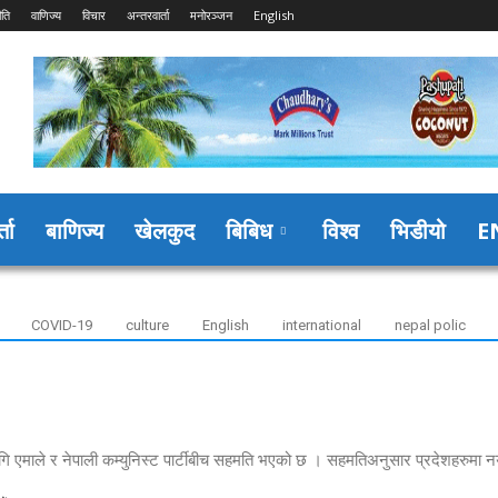
ीति
वाणिज्य
विचार
अन्तरवार्ता
मनोरञ्जन
English
्ता
बाणिज्य
खेलकुद
बिबिध
विश्व
भिडीयो
E
COVID-19
culture
English
international
nepal polic
ि एमाले र नेपाली कम्युनिस्ट पार्टीबीच सहमति भएको छ । सहमतिअनुसार प्रदेशहरुमा 