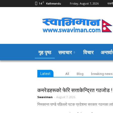
C
14
Friday, August 7, 2026
राजन
Kathmandu
Swaviman
Nepal
गृह पृष्ठ
समाचार
विचार
अन्तर्वार
Latest
All
Blog
breaking news
कमरेडहरूको फेरि सत्ताकेन्द्रित गठजोड !
Swaviman
-
August 7, 2026
निमकान्त पाण्डे पछिल्लो पटक प्रदेशमा सरकार गठनका लाग