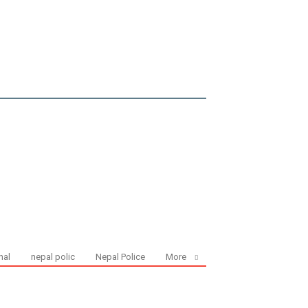
nal
nepal polic
Nepal Police
More