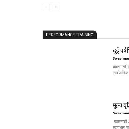
PERFORMANCE TRAINING
दुई वर्
Swavima
काठमाडौँ ।
सार्वजनिक म
मूल्य व
Swavima
काठमाडौं 
ऋणभार चुल