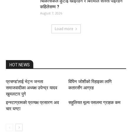
चिकित्सकले कुटाइ खाइरहने र बिरामीले सास्ती पाइरहने
कहिलेसम्म ?
August 7, 2026
Load more
HOT NEWS
प्रचण्ड’लाई भेट्न जनता
विपिन जोशीको रिहाइका लागि
समाजवादीका अध्यक्ष उपेन्द्र यादव
कतारसँग आग्रह
खुमलटार पुगे
इन्स्टाग्रामकाे प्रत्यक्ष प्रसारण अव
सहुलियत मूल्य पसलमा ग्राहक कम
चार घण्टा