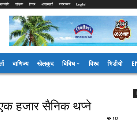
राजनीति
वाणिज्य
विचार
अन्तरवार्ता
मनोरञ्जन
English
्ता
बाणिज्य
खेलकुद
बिबिध
विश्व
भिडीयो
E
ा एक हजार सैनिक थप्ने
113