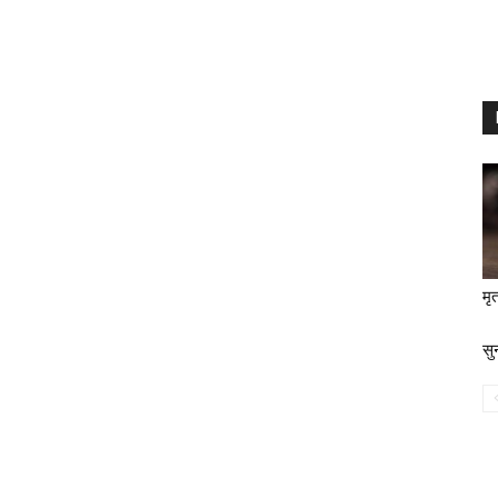
मृ
सु