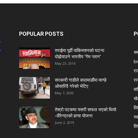
POPULAR POSTS
P
तराईमा पूर्वी पाकिस्तानको घटना
सम
दोहोर्‍याउने भारतीय ‘गेम प्लान’
b
May 23, 2016
रा
रा
सरकारी गाडीले काठमाडौंमा मान्छे
ओसारिदै गरेकाे भेटिए
वा
May 7, 2020
खे
विश
तेस्रो पटकमा यसरी सफल भएको थियो
-वीरेन्द्रको हत्या योजना
स्व
June 2, 2019
वि