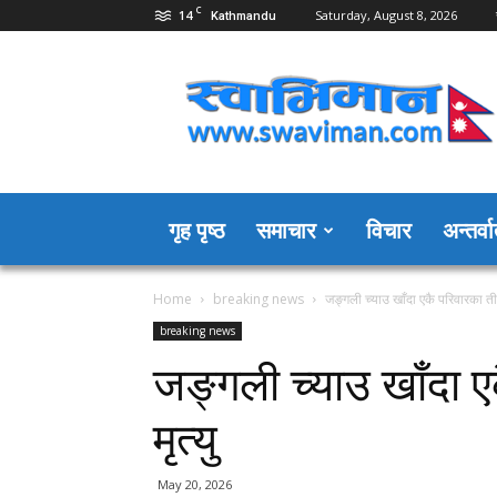
C
14
Saturday, August 8, 2026
Kathmandu
Swaviman
Nepal
गृह पृष्ठ
समाचार
विचार
अन्तर्वार
Home
breaking news
जङ्गली च्याउ खाँदा एकै परिवारका ती
breaking news
जङ्गली च्याउ खाँदा 
मृत्यु
May 20, 2026