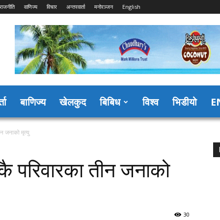
राजनीति
वाणिज्य
विचार
अन्तरवार्ता
मनोरञ्जन
English
्ता
बाणिज्य
खेलकुद
बिबिध
विश्व
भिडीयो
E
न जनाको मृत्यु
एकै परिवारका तीन जनाको
30