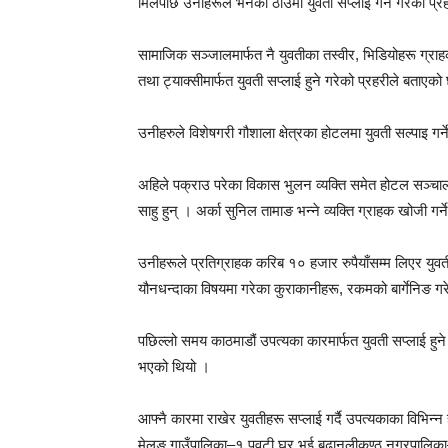
मिलेपछि उनीहरूले भनेको ठाउँमा युवती सप्लाई गर्ने गरेको प
सामाजिक सञ्जालमार्फत नै युवतीका तस्वीर, भिडियोहरू ग्रा
तथा ट्याक्सीमार्फत युवती सप्लाई हुने गरेको प्रहरीले बताएक
उनीहरुले विशेषगरी गौशाला क्षेत्रका होटलमा युवती सल्पाइ गर
अहिले पक्राउ परेका विकास भुलन व्यक्ति समेत होटल सञ्चालक
साहु हुन् । अर्का सुनिल तामाङ भन्ने व्यक्ति ग्राहक खोजी गर्ने 
उनीहरूले प्रतिग्राहक करिब १० हजार रुपैयाँसम्म लिएर युव
यौनधन्दाका विषयमा गरेका कुराकानीहरू, रकमको बार्गेनिङ ग
पछिल्लो समय काठमाडौं उपत्यका कारमार्फत युवती सप्लाई हुन
भएको थियो ।
आफ्नै कारमा राखेर युवतीहरू सप्लाई गर्दै उपत्यकाका विभिन्न
मेलुङ गाउँपालिका–१ पवटी घर भई बूढानलीकण्ठ नगरपालिका