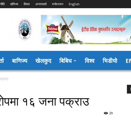
नीति
वाणिज्य
विचार
अन्तरवार्ता
मनोरञ्जन
English
्ता
बाणिज्य
खेलकुद
बिबिध
विश्व
भिडीयो
E
पक्राउ
ोपमा १६ जना पक्राउ
29