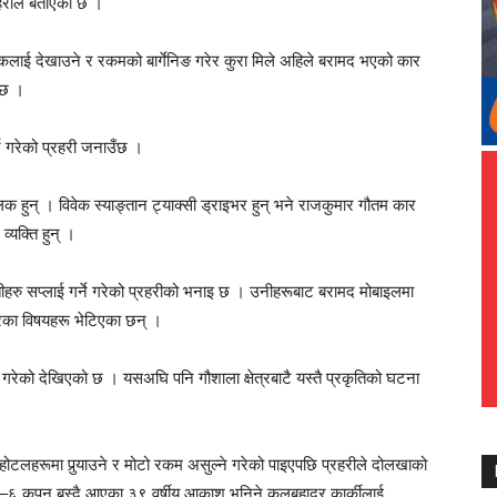
्रहरीले बताएको छ ।
हकलाई देखाउने र रकमको बार्गेनिङ गरेर कुरा मिले अहिले बरामद भएको कार
ो छ ।
्ने गरेको प्रहरी जनाउँछ ।
 हुन् । विवेक स्याङ्तान ट्याक्सी ड्राइभर हुन् भने राजकुमार गौतम कार
व्यक्ति हुन् ।
तीहरु सप्लाई गर्ने गरेको प्रहरीको भनाइ छ । उनीहरूबाट बरामद मोबाइलमा
रेका विषयहरू भेटिएका छन् ।
े गरेको देखिएको छ । यसअघि पनि गौशाला क्षेत्रबाटै यस्तै प्रकृतिको घटना
 होटलहरूमा पु‍र्‍याउने र मोटो रकम असुल्ने गरेको पाइएपछि प्रहरीले दोलखाको
–६ कपन बस्दै आएका ३९ वर्षीय आकाश भनिने कुलबहादुर कार्कीलाई