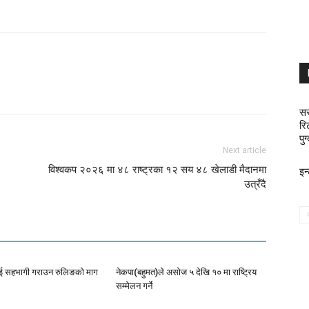
सर
रि
पुग
Next article
विश्वकप २०२६ मा ४८ राष्ट्रका १२ सय ४८ खेलाडी मैदानमा
इन
उत्रँदै
लाई सहभागी गराउन रुलिङको माग
नेकपा(बहुमत)ले असोज ५ देखि १० मा राष्ट्रिय
सम्मेलन गर्ने