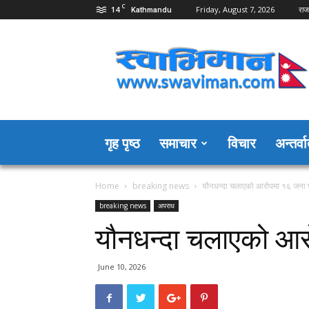
C
14
Friday, August 7, 2026
राज
Kathmandu
Swaviman
Nepal
गृह पृष्ठ
समाचार
विचार
अन्तर्वार
Home
breaking news
यौनधन्दा चलाएको आरोपमा १६ जना 
breaking news
अपराध
यौनधन्दा चलाएको आर
June 10, 2026